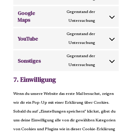
adobe-
to
Google
fonts
Gegenstand der
service
Maps
Consent
Untersuchung
google-
to
fonts
Gegenstand der
YouTube
service
Consent
Untersuchung
google-
to
maps
Gegenstand der
Sonstiges
service
Consent
Untersuchung
youtube
to
7. Einwilligung
service
sonstiges
Wenn du unsere Website das erste Mal besuchst, zeigen
wir dir ein Pop-Up mit einer Erklärung über Cookies.
Sobald du auf „Einstellungen speichern“ klickst, gibst du
uns deine Einwilligung alle von dir gewählten Kategorien
von Cookies und Plugins wie in dieser Cookie-Erklärung