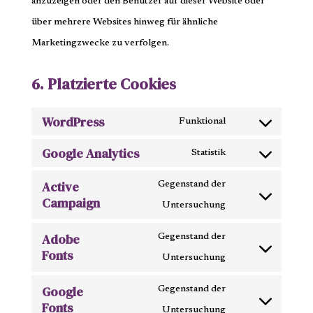
anzuzeigen oder den Benutzer auf dieser Website oder
über mehrere Websites hinweg für ähnliche
Marketingzwecke zu verfolgen.
6. Platzierte Cookies
WordPress
Funktional
Consent
Google Analytics
to
Statistik
Consent
service
Active
to
Gegenstand der
wordpress
Campaign
service
Consent
Untersuchung
google-
to
Adobe
Gegenstand der
analytics
service
Fonts
Consent
Untersuchung
active-
to
Google
campaign
Gegenstand der
service
Fonts
Consent
Untersuchung