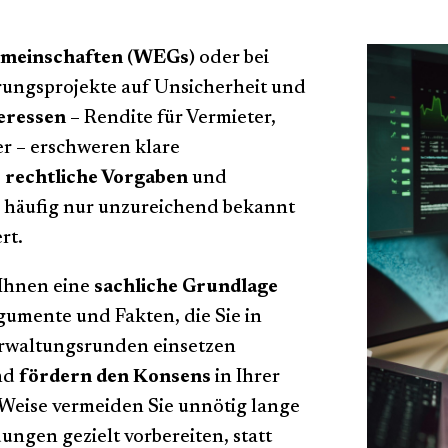
meinschaften (WEGs)
oder bei
ungsprojekte auf Unsicherheit und
teressen
– Rendite für Vermieter,
r – erschweren klare
s
rechtliche Vorgaben
und
e
häufig nur unzureichend bekannt
rt.
 Ihnen eine
sachliche Grundlage
rgumente und Fakten, die Sie in
rwaltungsrunden einsetzen
nd
fördern den Konsens
in Ihrer
Weise vermeiden Sie unnötig lange
ngen gezielt vorbereiten, statt